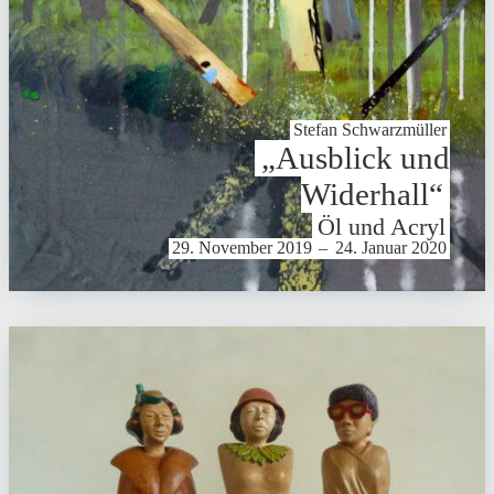
Stefan Schwarz­müller
„Ausblick und
Widerhall“
Öl und Acryl
29. November 2019
–
24. Januar 2020