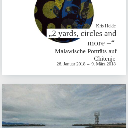
Kris Heide
„2 yards, circles and
more –“
Mala­wi­sche Porträts auf
Chitenje
26. Januar 2018
–
9. März 2018