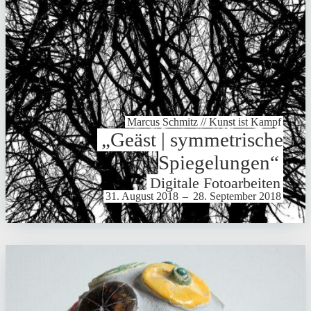
Marcus Schmitz // Kunst ist Kampf
„Geäst | symme­tri­sche
Spie­ge­lungen“
Digitale Foto­ar­beiten
31. August 2018
–
28. September 2018