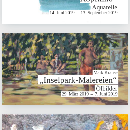
Aquarelle
14. Juni 2019
–
13. September 2019
Mark Krause
„Inselpark-Malereien“
Ölbilder
29. März 2019
–
7. Juni 2019