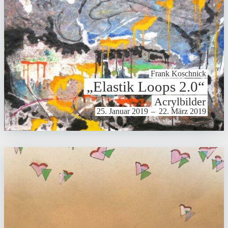
Frank Koschnick
„Elastik Loops 2.0“
Acryl­bilder
25. Januar 2019
–
22. März 2019