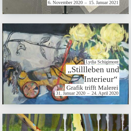
6. November 2020
–
15. Januar 2021
Lydia Schig­i­mont
„Still­leben und
Interieur“
Grafik trifft Malerei
31. Januar 2020
–
24. April 2020