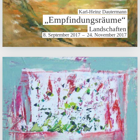
Karl-Heinz Dauter­mann
„Empfin­dungs­räume“
Land­schaften
8. September 2017
–
24. November 2017