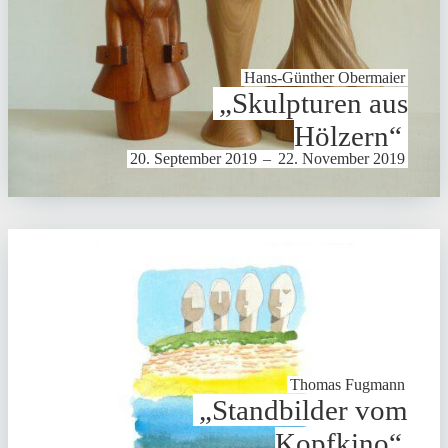
Hans-Günther Obermaier
„Skulp­turen aus
Hölzern“
20. September 2019
–
22. November 2019
Thomas Fugmann
„Stand­bilder vom
Kopfkino“