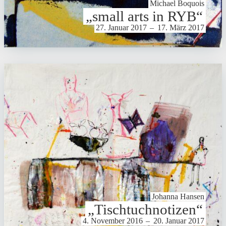
Michael Boquois
„small arts in RYB“
27. Januar 2017
–
17. März 2017
Johanna Hansen
„Tisch­tuch­no­tizen“
4. November 2016
–
20. Januar 2017